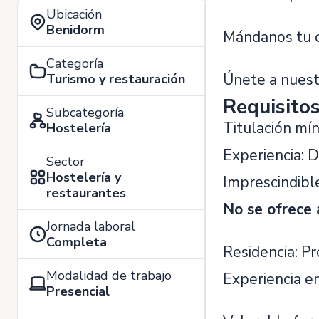
Ubicación
Benidorm
Mándanos tu c
Categoría
Únete a nuest
Turismo y restauración
Requisito
Subcategoría
Titulación mí
Hostelería
Experiencia: D
Sector
Hostelería y
Imprescindible
restaurantes
No se ofrece 
Jornada laboral
Completa
Residencia: Pr
Modalidad de trabajo
Experiencia e
Presencial